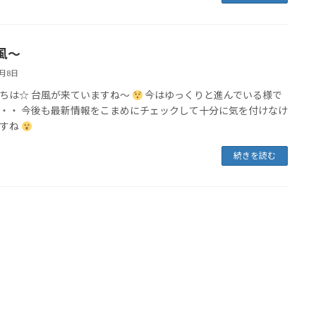
風～
7月8日
ちは☆ 台風が来ていますね～
今はゆっくりと進んでいる様で
・・ 今後も最新情報をこまめにチェックして十分に気を付けなけ
ですね
続きを読む