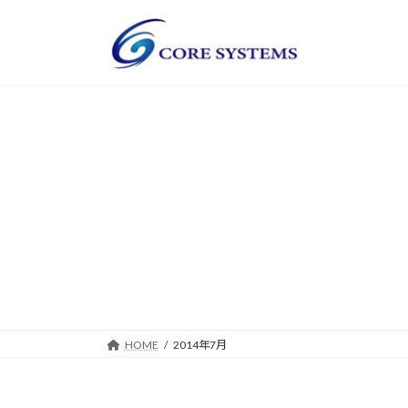
コ
ナ
ン
ビ
テ
ゲ
ン
ー
ツ
シ
へ
ョ
ス
ン
キ
に
ッ
移
プ
動
HOME
2014年7月