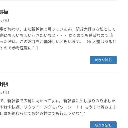
帰福
7月22日
事が終わり、また新幹線で帰っています。 駅弁大好きな私として
島にちょいちょい行きたいなと・・・ あくまでも希望なので 広
った際は、このお弁当が美味しいと思います。 （個人差はあると
すので参考程度に […]
続きを読む
出張
7月15日
で、新幹線で広島に向かってます。 新幹線に久し振りのりました
やはや快適、リクライニングもパワーシート！ もうすぐ着きます
仕事を終わらせてお好み村にでも行こうかな^_^
続きを読む