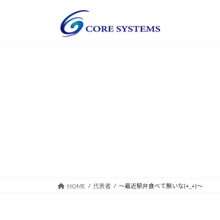
コ
ナ
ン
ビ
テ
ゲ
ン
ー
ツ
シ
へ
ョ
ス
ン
キ
に
ッ
移
プ
動
HOME
代表者
～最近駅弁食べて無いな(+_+)～