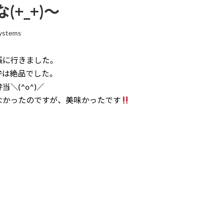
+_+)～
ystems
張に行きました。
弁は絶品でした。
＼(^o^)／
なかったのですが、美味かったです