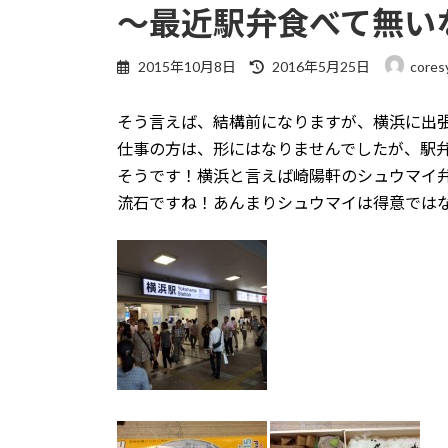
～最近駅弁食べて無いな(
最
2015年10月8日
2016年5月25日
cores
終
更
そう言えば、結構前になりますが、横浜に出
新
日
仕事の方は、形にはなりませんでしたが、駅
時
そうです！横浜と言えば崎陽軒のシュウマイ弁当
:
流石ですね！あんまりシュウマイは得意では